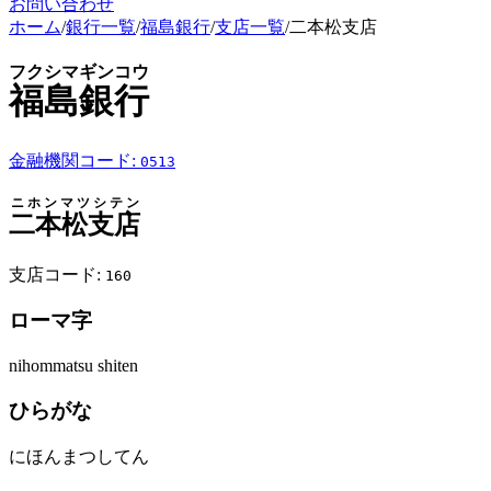
お問い合わせ
ホーム
/
銀行一覧
/
福島銀行
/
支店一覧
/
二本松支店
フクシマギンコウ
福島銀行
金融機関コード:
0513
ニホンマツシテン
二本松支店
支店コード:
160
ローマ字
nihommatsu shiten
ひらがな
にほんまつしてん