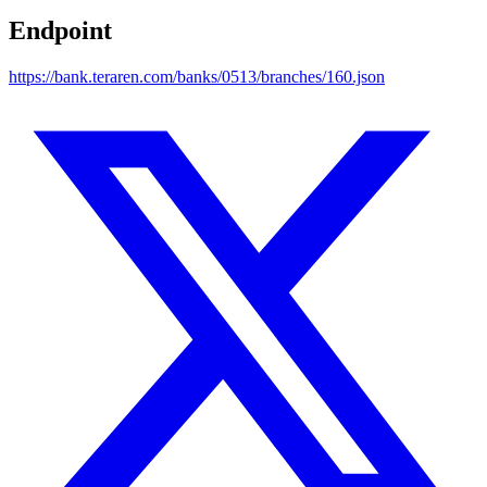
Endpoint
https://bank.teraren.com/banks/0513/branches/160.json